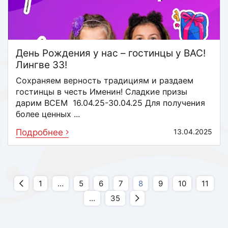
День Рождения у нас – гостинцы у ВАС!
Лингве 33!
Сохраняем верность традициям и раздаем
гостинцы в честь Именин! Сладкие призы
дарим ВСЕМ 16.04.25-30.04.25 Для получения
более ценных ...
Подробнее
13.04.2025
1
…
5
6
7
8
9
10
11
…
35