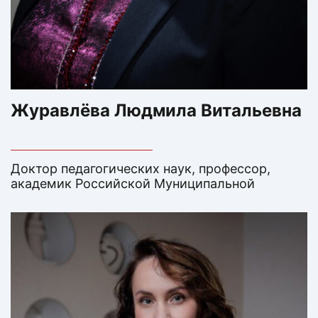
Журавлёва Людмила Витальевна
Доктор педагогических наук, профессор,
академик Российской Муниципальной
Академии, МВА магистр делового
администрирования по специальности
«Внешнеэкономическая деятельность», автор
Технологии Образовательного
Предпринимательства, основатель и
учредитель Лингва, председатель ученого
совета Лингва, президент научно-
образовательного объединения "Взлет
журавлей", попечитель Благотворительного