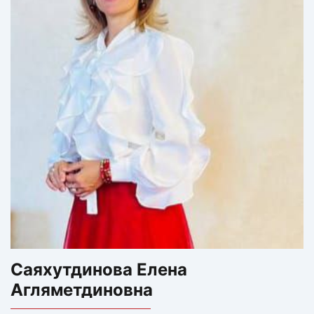
Саяхутдинова Елена
Агляметдиновна