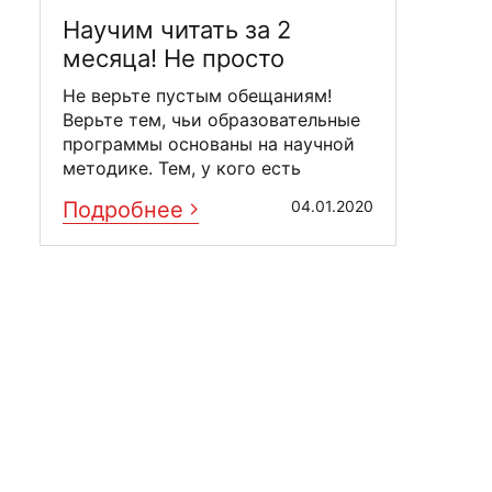
Научим читать за 2
месяца! Не просто
читать, но мыслить,
Не верьте пустым обещаниям!
понимать, запоминать
Верьте тем, чьи образовательные
прочитанное
программы основаны на научной
методике. Тем, у кого есть
образование, опыт и ...
Подробнее
04.01.2020