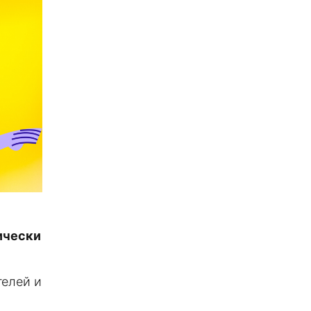
мически
телей и